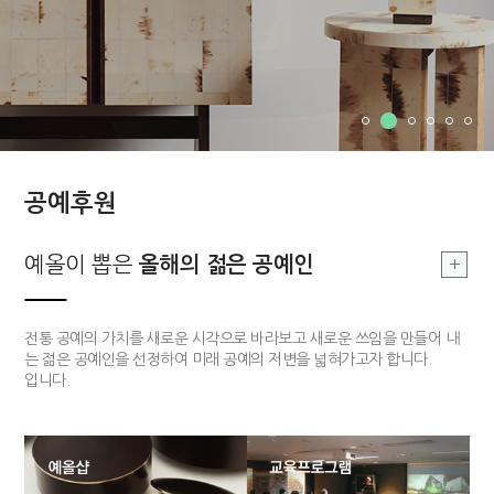
공예후원
부여, 지역문화
예올이 뽑은
예올이 뽑은
부여, 지역문화
올해의 장인
올해의 젊은 공예인
올해의 장인
싹틔우기
부여 지역의 공예를 기반으로 한 지역문화를 발전시킴으로 공예 커뮤니티
전통적 기법과 기능을 구현할 수 있고 개방적 사고를 가지고 있는 장인 한
전통 공예의 가치를 새로운 시각으로 바라보고 새로운 쓰임을 만들어 내
의 구심점을 구축하고자 합니다.
분을 매년 선정하여 작품개발 및 판매까지 전 과정을 함께하는 후원 사업
는 젊은 공예인을 선정하여 미래 공예의 저변을 넓혀가고자 합니다.
입니다.