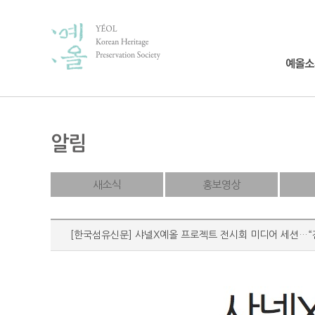
알림
새소식
홍보영상
[한국섬유신문] 샤넬X예올 프로젝트 전시회 미디어 세션…“