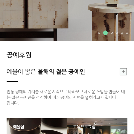
공예후원
부여, 지역문화
예올이 뽑은
예올이 뽑은
부여, 지역문화
올해의 장인
올해의 젊은 공예인
올해의 장인
싹틔우기
부여 지역의 공예를 기반으로 한 지역문화를 발전시킴으로 공예 커뮤니티
전통적 기법과 기능을 구현할 수 있고 개방적 사고를 가지고 있는 장인 한
전통 공예의 가치를 새로운 시각으로 바라보고 새로운 쓰임을 만들어 내
의 구심점을 구축하고자 합니다.
분을 매년 선정하여 작품개발 및 판매까지 전 과정을 함께하는 후원 사업
는 젊은 공예인을 선정하여 미래 공예의 저변을 넓혀가고자 합니다.
입니다.