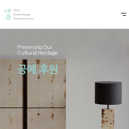
Preserving Our
Preserving Our
Cultural Heritage
Cultural Heritage
공예 후원
예올×샤넬 프로젝트