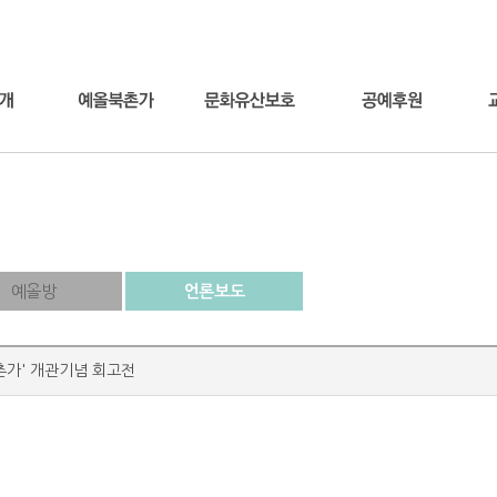
예올방
언론보도
북촌가' 개관기념 회고전