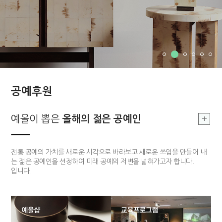
공예후원
부여, 지역문화
예올이 뽑은
예올이 뽑은
부여, 지역문화
올해의 장인
올해의 젊은 공예인
올해의 장인
싹틔우기
부여 지역의 공예를 기반으로 한 지역문화를 발전시킴으로 공예 커뮤니티
전통적 기법과 기능을 구현할 수 있고 개방적 사고를 가지고 있는 장인 한
전통 공예의 가치를 새로운 시각으로 바라보고 새로운 쓰임을 만들어 내
의 구심점을 구축하고자 합니다.
분을 매년 선정하여 작품개발 및 판매까지 전 과정을 함께하는 후원 사업
는 젊은 공예인을 선정하여 미래 공예의 저변을 넓혀가고자 합니다.
입니다.