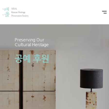
Preserving Our
Preserving Our
Cultural Heritage
Cultural Heritage
공예 후원
예올×샤넬 프로젝트