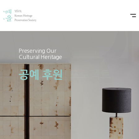
Preserving Our
Preserving Our
Cultural Heritage
Cultural Heritage
공예 후원
예올×샤넬 프로젝트