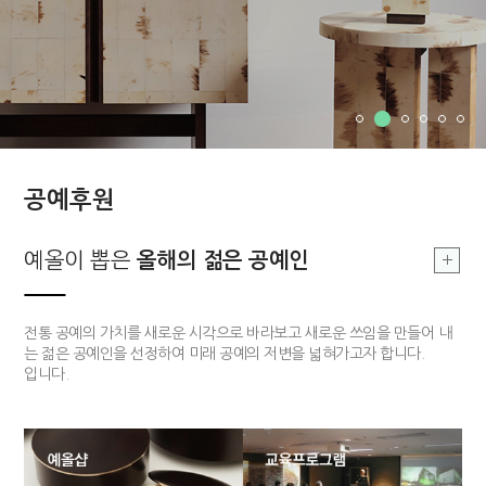
공예후원
부여, 지역문화
예올이 뽑은
예올이 뽑은
부여, 지역문화
올해의 장인
올해의 젊은 공예인
올해의 장인
싹틔우기
부여 지역의 공예를 기반으로 한 지역문화를 발전시킴으로 공예 커뮤니티
전통적 기법과 기능을 구현할 수 있고 개방적 사고를 가지고 있는 장인 한
전통 공예의 가치를 새로운 시각으로 바라보고 새로운 쓰임을 만들어 내
의 구심점을 구축하고자 합니다.
분을 매년 선정하여 작품개발 및 판매까지 전 과정을 함께하는 후원 사업
는 젊은 공예인을 선정하여 미래 공예의 저변을 넓혀가고자 합니다.
입니다.