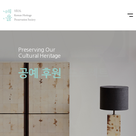
Preserving Our
Preserving Our
Cultural Heritage
Cultural Heritage
공예 후원
예올×샤넬 프로젝트