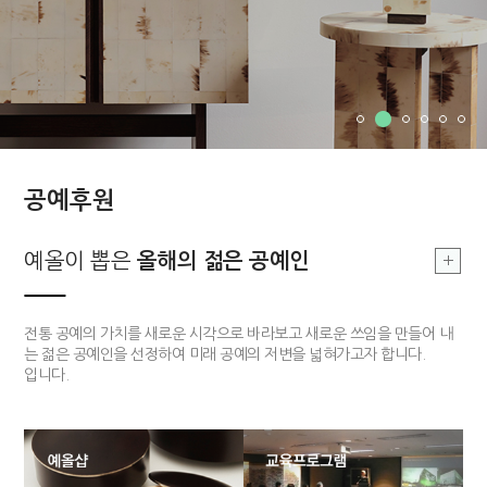
공예후원
부여, 지역문화
예올이 뽑은
예올이 뽑은
부여, 지역문화
올해의 장인
올해의 젊은 공예인
올해의 장인
싹틔우기
부여 지역의 공예를 기반으로 한 지역문화를 발전시킴으로 공예 커뮤니티
전통적 기법과 기능을 구현할 수 있고 개방적 사고를 가지고 있는 장인 한
전통 공예의 가치를 새로운 시각으로 바라보고 새로운 쓰임을 만들어 내
의 구심점을 구축하고자 합니다.
분을 매년 선정하여 작품개발 및 판매까지 전 과정을 함께하는 후원 사업
는 젊은 공예인을 선정하여 미래 공예의 저변을 넓혀가고자 합니다.
입니다.