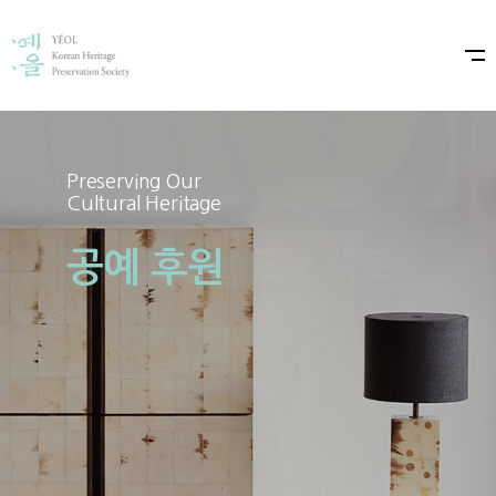
Preserving Our
Preserving Our
Cultural Heritage
Cultural Heritage
공예 후원
예올×샤넬 프로젝트