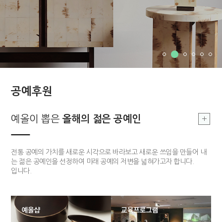
공예후원
부여, 지역문화
예올이 뽑은
예올이 뽑은
부여, 지역문화
올해의 장인
올해의 젊은 공예인
올해의 장인
싹틔우기
부여 지역의 공예를 기반으로 한 지역문화를 발전시킴으로 공예 커뮤니티
전통적 기법과 기능을 구현할 수 있고 개방적 사고를 가지고 있는 장인 한
전통 공예의 가치를 새로운 시각으로 바라보고 새로운 쓰임을 만들어 내
의 구심점을 구축하고자 합니다.
분을 매년 선정하여 작품개발 및 판매까지 전 과정을 함께하는 후원 사업
는 젊은 공예인을 선정하여 미래 공예의 저변을 넓혀가고자 합니다.
입니다.