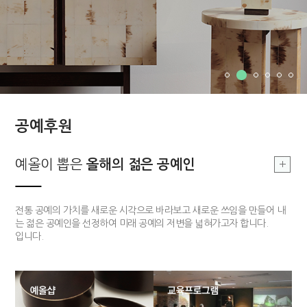
공예후원
부여, 지역문화
예올이 뽑은
예올이 뽑은
부여, 지역문화
올해의 장인
올해의 젊은 공예인
올해의 장인
싹틔우기
부여 지역의 공예를 기반으로 한 지역문화를 발전시킴으로 공예 커뮤니티
전통적 기법과 기능을 구현할 수 있고 개방적 사고를 가지고 있는 장인 한
전통 공예의 가치를 새로운 시각으로 바라보고 새로운 쓰임을 만들어 내
의 구심점을 구축하고자 합니다.
분을 매년 선정하여 작품개발 및 판매까지 전 과정을 함께하는 후원 사업
는 젊은 공예인을 선정하여 미래 공예의 저변을 넓혀가고자 합니다.
입니다.