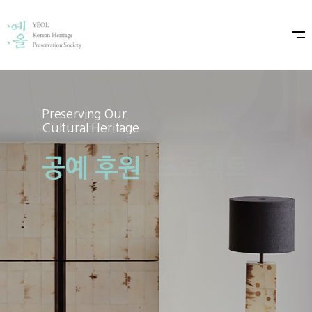
Preserving Our
Preserving Our
Cultural Heritage
Cultural Heritage
공예 후원
예올×샤넬 프로젝트