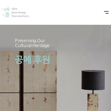
Preserving Our
Preserving Our
Cultural Heritage
Cultural Heritage
공예 후원
예올×샤넬 프로젝트