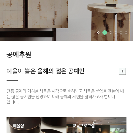
공예후원
부여, 지역문화
예올이 뽑은
예올이 뽑은
부여, 지역문화
올해의 장인
올해의 젊은 공예인
올해의 장인
싹틔우기
부여 지역의 공예를 기반으로 한 지역문화를 발전시킴으로 공예 커뮤니티
전통적 기법과 기능을 구현할 수 있고 개방적 사고를 가지고 있는 장인 한
전통 공예의 가치를 새로운 시각으로 바라보고 새로운 쓰임을 만들어 내
의 구심점을 구축하고자 합니다.
분을 매년 선정하여 작품개발 및 판매까지 전 과정을 함께하는 후원 사업
는 젊은 공예인을 선정하여 미래 공예의 저변을 넓혀가고자 합니다.
입니다.