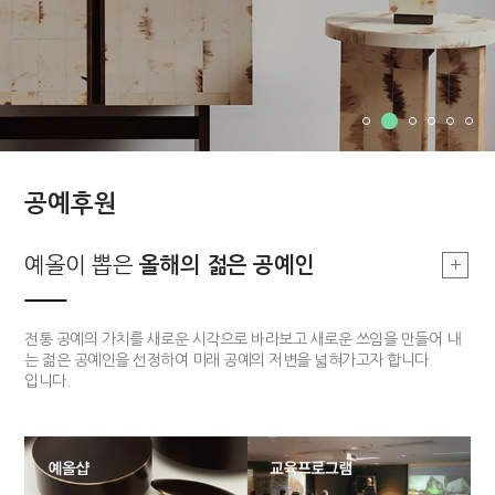
공예후원
부여, 지역문화
예올이 뽑은
예올이 뽑은
부여, 지역문화
올해의 장인
올해의 젊은 공예인
올해의 장인
싹틔우기
부여 지역의 공예를 기반으로 한 지역문화를 발전시킴으로 공예 커뮤니티
전통적 기법과 기능을 구현할 수 있고 개방적 사고를 가지고 있는 장인 한
전통 공예의 가치를 새로운 시각으로 바라보고 새로운 쓰임을 만들어 내
의 구심점을 구축하고자 합니다.
분을 매년 선정하여 작품개발 및 판매까지 전 과정을 함께하는 후원 사업
는 젊은 공예인을 선정하여 미래 공예의 저변을 넓혀가고자 합니다.
입니다.