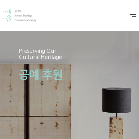
Preserving Our
Preserving Our
Cultural Heritage
Cultural Heritage
공예 후원
예올×샤넬 프로젝트