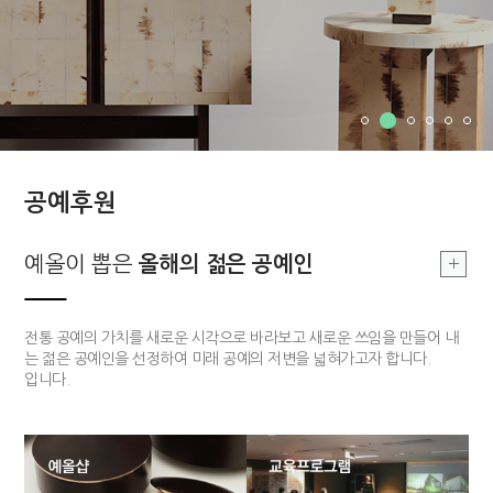
공예후원
부여, 지역문화
예올이 뽑은
예올이 뽑은
부여, 지역문화
올해의 장인
올해의 젊은 공예인
올해의 장인
싹틔우기
부여 지역의 공예를 기반으로 한 지역문화를 발전시킴으로 공예 커뮤니티
전통적 기법과 기능을 구현할 수 있고 개방적 사고를 가지고 있는 장인 한
전통 공예의 가치를 새로운 시각으로 바라보고 새로운 쓰임을 만들어 내
의 구심점을 구축하고자 합니다.
분을 매년 선정하여 작품개발 및 판매까지 전 과정을 함께하는 후원 사업
는 젊은 공예인을 선정하여 미래 공예의 저변을 넓혀가고자 합니다.
입니다.