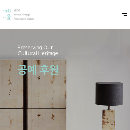
Preserving Our
Preserving Our
Cultural Heritage
Cultural Heritage
공예 후원
예올×샤넬 프로젝트